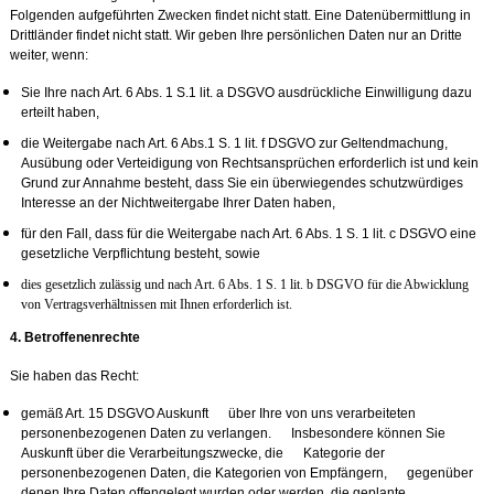
Folgenden aufgeführten Zwecken findet nicht statt. Eine Datenübermittlung in
Drittländer findet nicht statt. Wir geben Ihre persönlichen Daten nur an Dritte
weiter, wenn:
Sie Ihre nach Art. 6 Abs. 1 S.1 lit. a DSGVO ausdrückliche Einwilligung dazu
erteilt haben,
die Weitergabe nach Art. 6 Abs.1 S. 1 lit. f DSGVO zur Geltendmachung,
Ausübung oder Verteidigung von Rechtsansprüchen erforderlich ist und kein
Grund zur Annahme besteht, dass Sie ein überwiegendes schutzwürdiges
Interesse an der Nichtweitergabe Ihrer Daten haben,
für den Fall, dass für die Weitergabe nach Art. 6 Abs. 1 S. 1 lit. c DSGVO eine
gesetzliche Verpflichtung besteht, sowie
dies gesetzlich zulässig und nach Art. 6 Abs. 1 S. 1 lit. b DSGVO für die Abwicklung
von Vertragsverhältnissen mit Ihnen erforderlich ist.
4. Betroffenenre
chte
Sie haben das Recht:
gemäß Art. 15 DSGVO Auskunft über Ihre von uns verarbeiteten
personenbezogenen Daten zu verlangen. Insbesondere können Sie
Auskunft über die Verarbeitungszwecke, die Kategorie der
personenbezogenen Daten, die Kategorien von Empfängern, gegenüber
denen Ihre Daten offengelegt wurden oder werden, die geplante