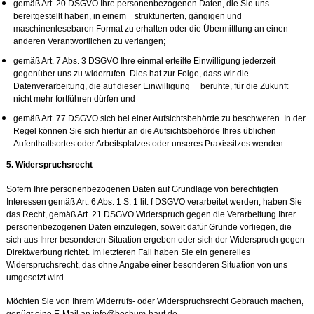
gemäß Art. 20 DSGVO Ihre personenbezogenen Daten, die Sie uns
bereitgestellt haben, in einem strukturierten, gängigen und
maschinenlesebaren Format zu erhalten oder die Übermittlung an einen
anderen Verantwortlichen zu verlangen;
gemäß Art. 7 Abs. 3 DSGVO Ihre einmal erteilte Einwilligung jederzeit
gegenüber uns zu widerrufen. Dies hat zur Folge, dass wir die
Datenverarbeitung, die auf dieser Einwilligung beruhte, für die Zukunft
nicht mehr fortführen dürfen und
gemäß Art. 77 DSGVO sich bei einer Aufsichtsbehörde zu beschweren. In der
Regel können Sie sich hierfür an die Aufsichtsbehörde Ihres üblichen
Aufenthaltsortes oder Arbeitsplatzes oder unseres Praxissitzes wenden.
5. Widerspruchsre
cht
Sofern Ihre personenbezogenen Daten auf Grundlage von berechtigten
Interessen gemäß Art. 6 Abs. 1 S. 1 lit. f DSGVO verarbeitet werden, haben Sie
das Recht, gemäß Art. 21 DSGVO Widerspruch gegen die Verarbeitung Ihrer
personenbezogenen Daten einzulegen, soweit dafür Gründe vorliegen, die
sich aus Ihrer besonderen Situation ergeben oder sich der Widerspruch gegen
Direktwerbung richtet. Im letzteren Fall haben Sie ein generelles
Widerspruchsrecht, das ohne Angabe einer besonderen Situation von uns
umgesetzt wird.
Möchten Sie von Ihrem Widerrufs- oder Widerspruchsrecht Gebrauch machen,
genügt eine E-Mail an info@bochum-haut.de.