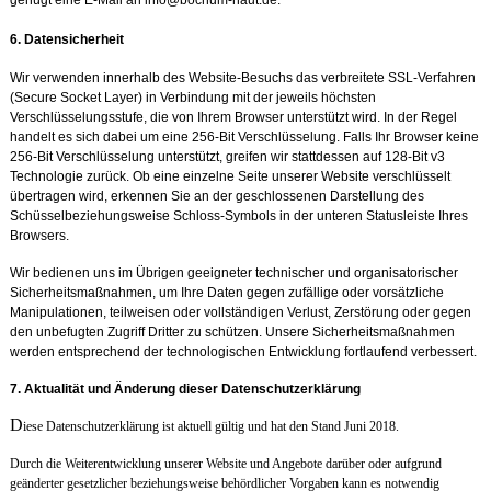
6. Datensiche
rheit
Wir verwenden innerhalb des Website-Besuchs das verbreitete SSL-Verfahren
(Secure Socket Layer) in Verbindung mit der jeweils höchsten
Verschlüsselungsstufe, die von Ihrem Browser unterstützt wird. In der Regel
handelt es sich dabei um eine 256-Bit Verschlüsselung. Falls Ihr Browser keine
256-Bit Verschlüsselung unterstützt, greifen wir stattdessen auf 128-Bit v3
Technologie zurück. Ob eine einzelne Seite unserer Website verschlüsselt
übertragen wird, erkennen Sie an der geschlossenen Darstellung des
Schüsselbeziehungsweise Schloss-Symbols in der unteren Statusleiste Ihres
Browsers.
Wir bedienen uns im Übrigen geeigneter technischer und organisatorischer
Sicherheitsmaßnahmen, um Ihre Daten gegen zufällige oder vorsätzliche
Manipulationen, teilweisen oder vollständigen Verlust, Zerstörung oder gegen
den unbefugten Zugriff Dritter zu schützen. Unsere Sicherheitsmaßnahmen
werden entsprechend der technologischen Entwicklung fortlaufend verbessert.
7. Aktualität und
Änderung dieser Datenschutzerklärung
D
iese Datenschutzerklärung ist aktuell gültig und hat den Stand Juni 2018.
Durch die Weiterentwicklung unserer Website und Angebote darüber oder aufgrund
geänderter gesetzlicher beziehungsweise behördlicher Vorgaben kann es notwendig